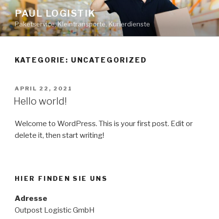
Zum
PAUL LOGISTIK
Inhalt
Paketservice, Kleintransporte, Kurierdienste
springen
KATEGORIE:
UNCATEGORIZED
VERÖFFENTLICHT
APRIL 22, 2021
AM
Hello world!
Welcome to WordPress. This is your first post. Edit or
delete it, then start writing!
HIER FINDEN SIE UNS
Adresse
Outpost Logistic GmbH